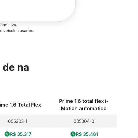
ormativa.
e veículos usados.
s de
na
Prime 1.6 total flex i-
ime 1.6 Total Flex
Motion automatico
005303-1
005304-0
R$ 35.317
R$ 35.481