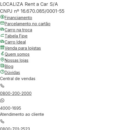
LOCALIZA Rent a Car S/A
CNPJ nº 16.670.085/0001-55
Financiamento
Parcelamento no cartão
Carro na troca
Tabela Fipe
Carro Ideal
Venda para lojistas
Quem somos
Nossas lojas
Blog
Dúvidas
Central de vendas
0800-200-2000
4000-1695
Atendimento ao cliente
0800-701-2523