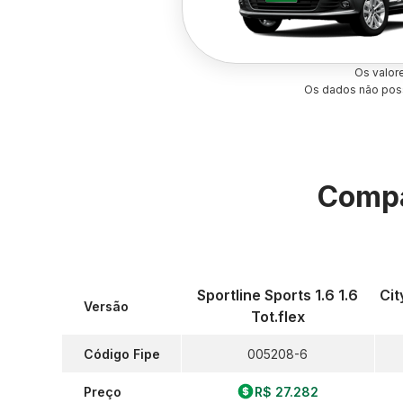
Os valor
Os dados não poss
Compa
Sportline Sports 1.6 1.6
Cit
Versão
Tot.flex
Código Fipe
005208-6
Preço
R$ 27.282