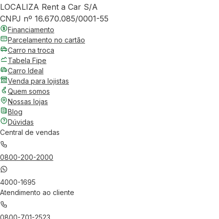
LOCALIZA Rent a Car S/A
CNPJ nº 16.670.085/0001-55
Financiamento
Parcelamento no cartão
Carro na troca
Tabela Fipe
Carro Ideal
Venda para lojistas
Quem somos
Nossas lojas
Blog
Dúvidas
Central de vendas
0800-200-2000
4000-1695
Atendimento ao cliente
0800-701-2523