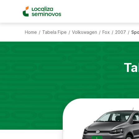
Home
Tabela Fipe
Volkswagen
Fox
2007
Spo
/
/
/
/
/
Ta