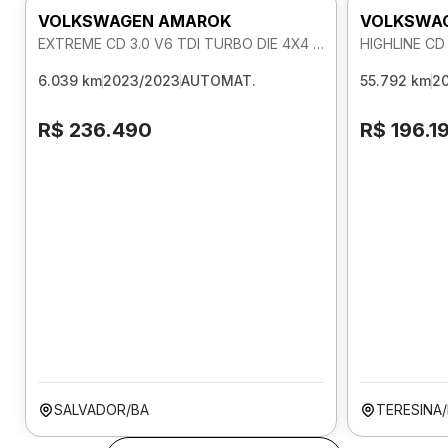
VOLKSWAGEN AMAROK
VOLKSWA
EXTREME CD 3.0 V6 TDI TURBO DIE 4X4 AUTOMATICO
6.039 km
2023/2023
AUTOMAT.
55.792 km
2
R$ 236.490
R$ 196.1
SALVADOR/BA
TERESINA/