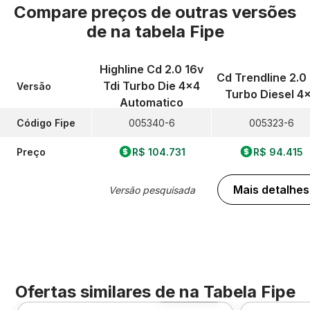
Compare preços de outras versões
de
na tabela Fipe
Highline Cd 2.0 16v
Cd Trendline 2.0 
Tdi Turbo Die 4x4
Versão
Turbo Diesel 4
Automatico
Código Fipe
005340-6
005323-6
Preço
R$ 104.731
R$ 94.415
Mais detalhes
Versão pesquisada
Ofertas similares de
na Tabela Fipe
Foto 360º