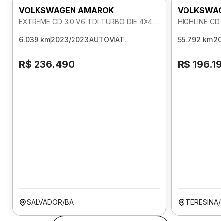
VOLKSWAGEN AMAROK
VOLKSWA
EXTREME CD 3.0 V6 TDI TURBO DIE 4X4 AUTOMATICO
6.039 km
2023/2023
AUTOMAT.
55.792 km
2
R$ 236.490
R$ 196.1
SALVADOR/BA
TERESINA/