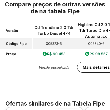
Compare preços de outras versões
de
na tabela Fipe
Highline Cd 2.0 
Cd Trendline 2.0 Tdi
Tdi Turbo Die 4
Versão
Turbo Diesel 4x4
Automatico
Código Fipe
005323-6
005340-6
Preço
R$ 90.453
R$ 98.557
Mais detalhes
Versão pesquisada
Ofertas similares de
na Tabela Fipe
Foto 360º