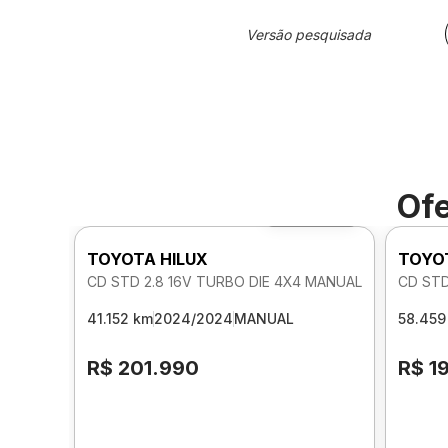
Versão pesquisada
Ofe
Foto 360º
TOYOTA HILUX
TOYO
CD STD 2.8 16V TURBO DIE 4X4 MANUAL
CD STD
41.152 km
2024/2024
MANUAL
58.459
R$ 201.990
R$ 1