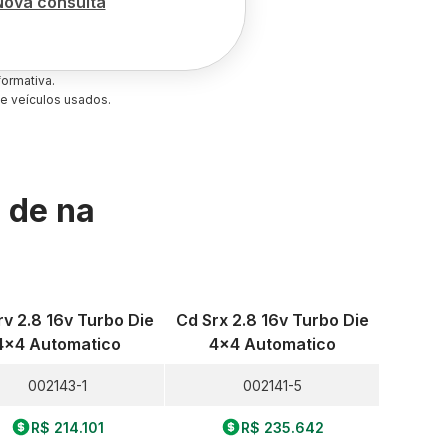
Nova consulta
ormativa.
e veículos usados.
s de
na
rv 2.8 16v Turbo Die
Cd Srx 2.8 16v Turbo Die
4x4 Automatico
4x4 Automatico
002143-1
002141-5
R$ 214.101
R$ 235.642