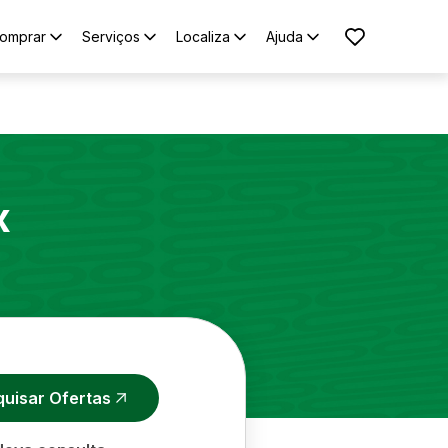
omprar
Serviços
Localiza
Ajuda
x
quisar Ofertas