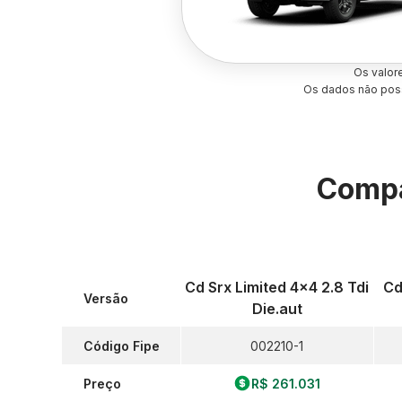
Os valor
Os dados não poss
Compa
Cd Srx Limited 4x4 2.8 Tdi
Cd
Versão
Die.aut
Código Fipe
002210-1
Preço
R$ 261.031