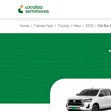
Home
Tabela Fipe
Toyota
Hilux
2022
Cd Srx 
/
/
/
/
/