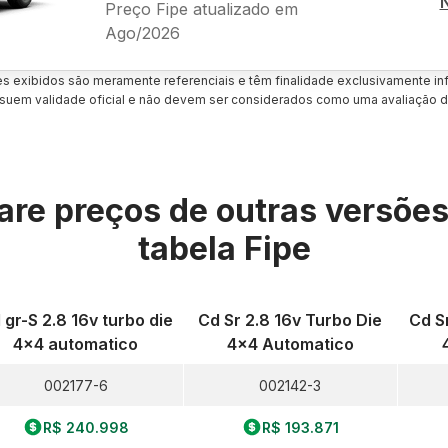
Preço Fipe atualizado em
Ago/2026
es exibidos são meramente referenciais e têm finalidade exclusivamente inf
uem validade oficial e não devem ser considerados como uma avaliação d
re preços de outras versõe
tabela Fipe
 gr-S 2.8 16v turbo die
Cd Sr 2.8 16v Turbo Die
Cd S
4x4 automatico
4x4 Automatico
002177-6
002142-3
R$ 240.998
R$ 193.871