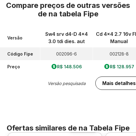
Compare preços de outras versões
de
na tabela Fipe
Sw4 srv d4-D 4x4
Cd 4x4 2.7 16v F
Versão
3.0 tdi dies. aut
Manual
Código Fipe
002096-6
002128-8
Preço
R$ 148.506
R$ 128.957
Mais detalhes
Versão pesquisada
Ofertas similares de
na Tabela Fipe
Foto 360º