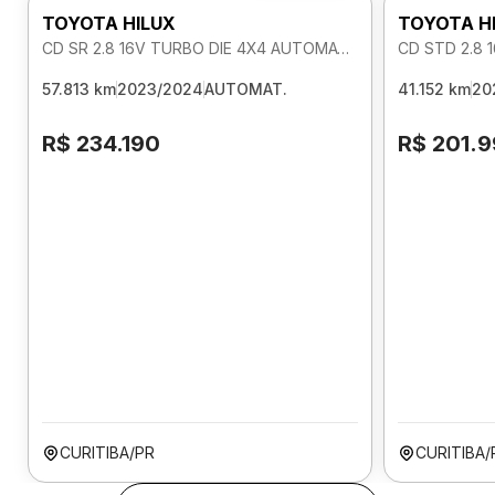
TOYOTA HILUX
TOYOTA H
CD SR 2.8 16V TURBO DIE 4X4 AUTOMATICO
CD STD 2.8 
57.813 km
2023/2024
AUTOMAT.
41.152 km
20
R$ 234.190
R$ 201.
CURITIBA/PR
CURITIBA/