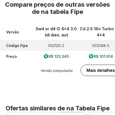
Compare preços de outras versões
de
na tabela Fipe
Sw4 sr d4-D 4x4 3.0
Cd 2.5 16v Turbo
Versão
tdi dies. aut
4x4
Código Fipe
002120-2
002088-5
Preço
R$ 123.340
R$ 101.914
Mais detalhes
Versão pesquisada
Ofertas similares de
na Tabela Fipe
Foto 360º