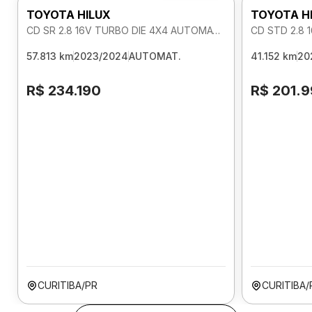
TOYOTA HILUX
TOYOTA H
CD SR 2.8 16V TURBO DIE 4X4 AUTOMATICO
CD STD 2.8 
57.813 km
2023/2024
AUTOMAT.
41.152 km
20
R$ 234.190
R$ 201.
CURITIBA/PR
CURITIBA/