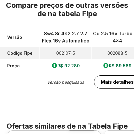
Compare preços de outras versões
de
na tabela Fipe
Sw4 Sr 4x2 2.7 2.7
Cd 2.5 16v Turbo
Versão
Flex 16v Automatico
4x4
Código Fipe
002107-5
002088-5
Preço
R$ 92.280
R$ 89.569
Mais detalhes
Versão pesquisada
Ofertas similares de
na Tabela Fipe
Foto 360º