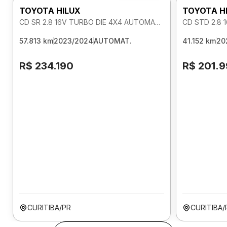
TOYOTA HILUX
TOYOTA H
CD SR 2.8 16V TURBO DIE 4X4 AUTOMATICO
CD STD 2.8 
57.813 km
2023/2024
AUTOMAT.
41.152 km
20
R$ 234.190
R$ 201.
CURITIBA/PR
CURITIBA/