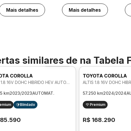
Mais detalhes
Mais detalhes
rtas similares de
na Tabela 
Foto 360º
OTA COROLLA
TOYOTA COROLLA
ALTIS 1.8 16V DOHC HIBRIDO HEV AUTOMATICO
65 km
2023/2023
AUTOMAT.
57.250 km
2024/2024
A
remium
Blindado
Premium
185.590
R$ 168.290