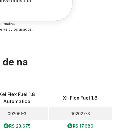
Nova consulta
ormativa.
e veículos usados.
s de
na
Xei Flex Fuel 1.8
Xli Flex Fuel 1.8
Automatico
002061-3
002027-3
R$ 23.675
R$ 17.686