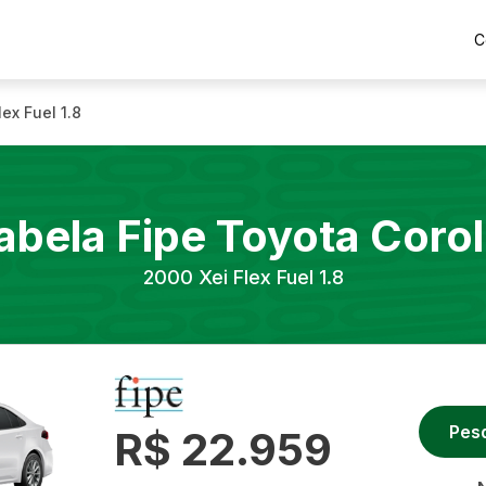
C
lex Fuel 1.8
abela Fipe
Toyota
Corol
2000
Xei Flex Fuel 1.8
Pes
R$ 22.959