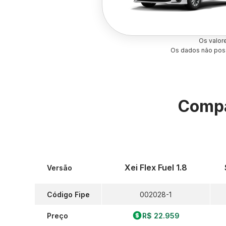
Os valor
Os dados não poss
Compa
Xei Flex Fuel 1.8
Versão
Código Fipe
002028-1
Preço
R$ 22.959