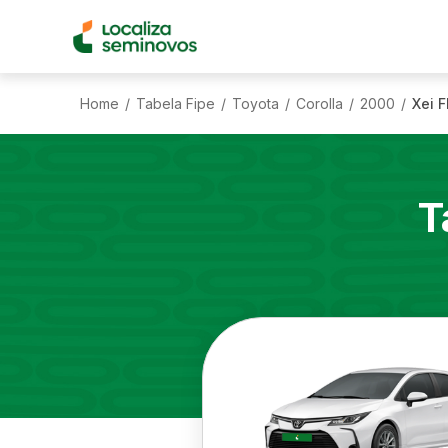
Home
Tabela Fipe
Toyota
Corolla
2000
Xei F
/
/
/
/
/
T