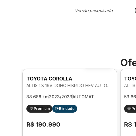
Versão pesquisada
Ofe
Foto 360º
TOYOTA COROLLA
TOY
ALTIS 1.8 16V DOHC HIBRIDO HEV AUTOMATICO
38.688 km
2023/2023
AUTOMAT.
53.6
Premium
Blindado
P
R$ 190.990
R$ 