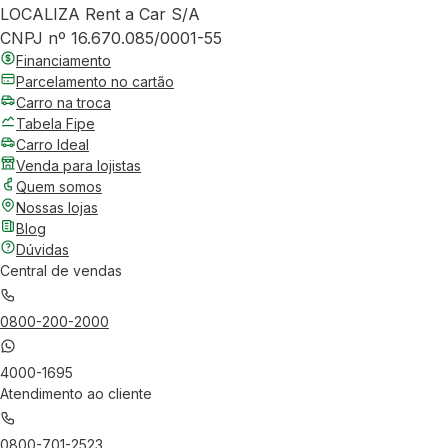
LOCALIZA Rent a Car S/A
CNPJ nº 16.670.085/0001-55
Financiamento
Parcelamento no cartão
Carro na troca
Tabela Fipe
Carro Ideal
Venda para lojistas
Quem somos
Nossas lojas
Blog
Dúvidas
Central de vendas
0800-200-2000
4000-1695
Atendimento ao cliente
0800-701-2523