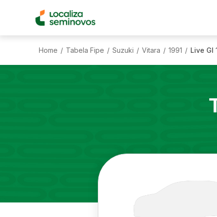
Home
Tabela Fipe
Suzuki
Vitara
1991
Live Gl
/
/
/
/
/