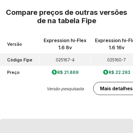
Compare preços de outras versões
de
na tabela Fipe
Expression hi-Flex
Expression hi-Fl
Versão
1.6 8v
1.6 16v
Código Fipe
025167-4
025160-7
Preço
R$ 21.869
R$ 22.293
Mais detalhes
Versão pesquisada