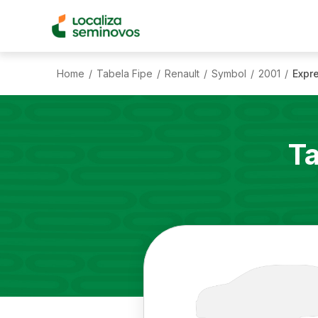
Home
Tabela Fipe
Renault
Symbol
2001
Expre
/
/
/
/
/
Ta