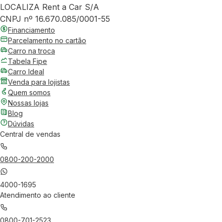
LOCALIZA Rent a Car S/A
CNPJ nº 16.670.085/0001-55
Financiamento
Parcelamento no cartão
Carro na troca
Tabela Fipe
Carro Ideal
Venda para lojistas
Quem somos
Nossas lojas
Blog
Dúvidas
Central de vendas
0800-200-2000
4000-1695
Atendimento ao cliente
0800-701-2523