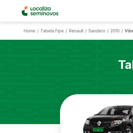
Home
Tabela Fipe
Renault
Sandero
2010
Vibe
/
/
/
/
/
Ta