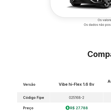
Os valor
Os dados não poss
Compa
A
Vibe hi-Flex 1.6 8v
Versão
Código Fipe
025168-2
Preço
R$ 27.788