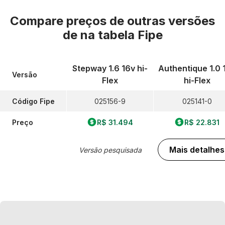
Compare preços de outras versões
de
na tabela Fipe
Stepway 1.6 16v hi-
Authentique 1.0 
Versão
Flex
hi-Flex
Código Fipe
025156-9
025141-0
Preço
R$ 31.494
R$ 22.831
Mais detalhes
Versão pesquisada