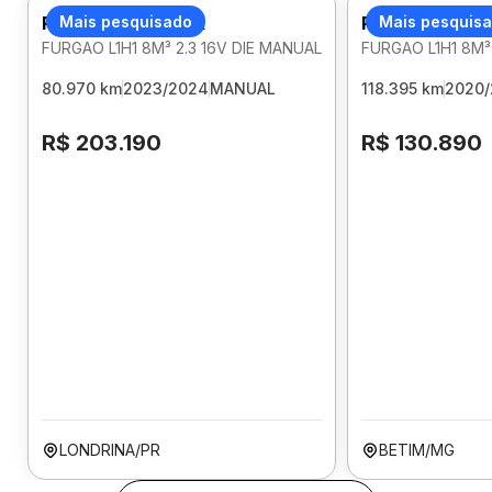
RENAULT MASTER
Mais pesquisado
RENAULT MAS
Mais pesquis
FURGAO L1H1 8M³ 2.3 16V DIE MANUAL
FURGAO L1H1 8M³
80.970 km
2023/2024
MANUAL
118.395 km
2020/
R$ 203.190
R$ 130.890
LONDRINA/PR
BETIM/MG