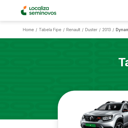
Home
Tabela Fipe
Renault
Duster
2013
Dynam
/
/
/
/
/
T