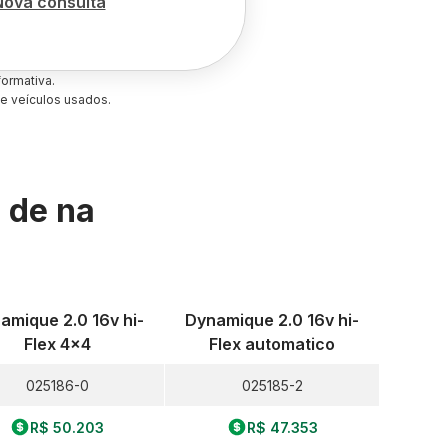
Nova consulta
ormativa.
e veículos usados.
s de
na
amique 2.0 16v hi-
Dynamique 2.0 16v hi-
Flex 4x4
Flex automatico
025186-0
025185-2
R$ 50.203
R$ 47.353