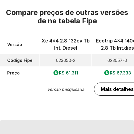
Compare preços de outras versões
de
na tabela Fipe
Xe 4x4 2.8 132cv Tb
Ecotrip 4x4 140
Versão
Int. Diesel
2.8 Tb Int.dies
Código Fipe
023050-2
023057-0
Preço
R$ 61.311
R$ 67.333
Mais detalhes
Versão pesquisada