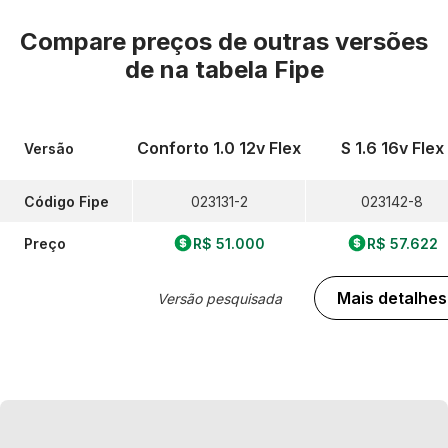
Compare preços de outras versões
de
na tabela Fipe
Conforto 1.0 12v Flex
S 1.6 16v Flex
Versão
Código Fipe
023131-2
023142-8
Preço
R$ 51.000
R$ 57.622
Mais detalhes
Versão pesquisada