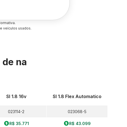
ormativa.
e veículos usados.
s de
na
Sl 1.8 16v
Sl 1.8 Flex Automatico
023114-2
023068-5
R$ 35.771
R$ 43.099