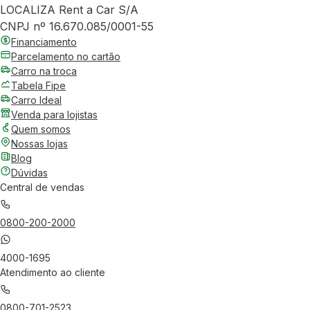
LOCALIZA Rent a Car S/A
CNPJ nº 16.670.085/0001-55
Financiamento
Parcelamento no cartão
Carro na troca
Tabela Fipe
Carro Ideal
Venda para lojistas
Quem somos
Nossas lojas
Blog
Dúvidas
Central de vendas
0800-200-2000
4000-1695
Atendimento ao cliente
0800-701-2523