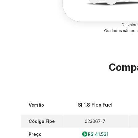
Os valor
Os dados não poss
Compa
Sl 1.8 Flex Fuel
Versão
Código Fipe
023067-7
Preço
R$ 41.531