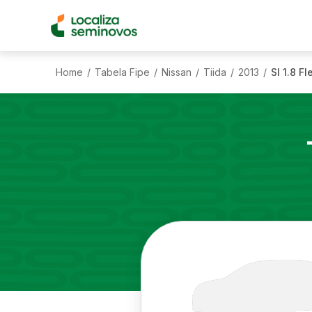
Home
Tabela Fipe
Nissan
Tiida
2013
Sl 1.8 Fl
/
/
/
/
/