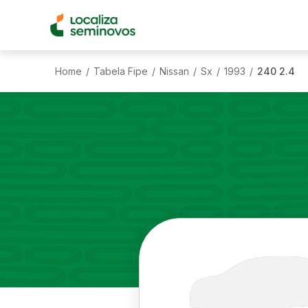
Home
Tabela Fipe
Nissan
Sx
1993
240 2.4
/
/
/
/
/