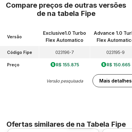
Compare preços de outras versões
de
na tabela Fipe
Exclusive1.0 Turbo
Advance 1.0 Tu
Versão
Flex Automatico
Flex Automatic
Código Fipe
023196-7
023195-9
Preço
R$ 155.875
R$ 150.665
Mais detalhes
Versão pesquisada
Ofertas similares de
na Tabela Fipe
Foto 360º