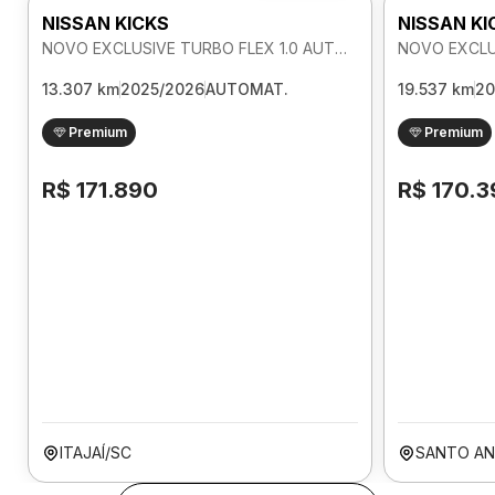
NISSAN KICKS
NISSAN KI
NOVO EXCLUSIVE TURBO FLEX 1.0 AUTOMATICO
13.307 km
2025/2026
AUTOMAT.
19.537 km
20
Premium
Premium
R$ 171.890
R$ 170.3
ITAJAÍ/SC
SANTO AN