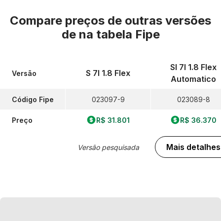
Compare preços de outras versões
de
na tabela Fipe
Sl 7l 1.8 Flex
S 7l 1.8 Flex
Versão
Automatico
Código Fipe
023097-9
023089-8
Preço
R$ 31.801
R$ 36.370
Mais detalhes
Versão pesquisada