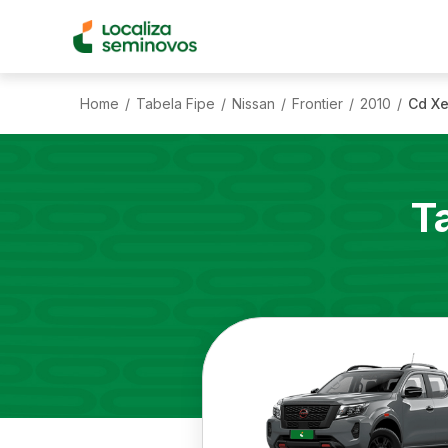
Home
Tabela Fipe
Nissan
Frontier
2010
Cd Xe
/
/
/
/
/
T