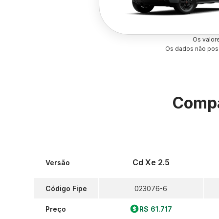
Os valor
Os dados não poss
Compa
Cd Xe 2.5
Versão
Código Fipe
023076-6
Preço
R$ 61.717