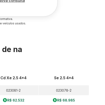
Nova consulta
ormativa.
e veículos usados.
s de
na
Cd Xe 2.5 4x4
Se 2.5 4x4
023081-2
023078-2
R$ 62.532
R$ 68.985