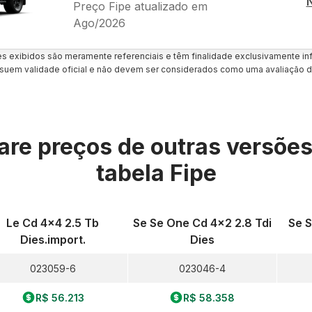
Preço Fipe atualizado em
Ago/2026
es exibidos são meramente referenciais e têm finalidade exclusivamente inf
uem validade oficial e não devem ser considerados como uma avaliação d
re preços de outras versõe
tabela Fipe
Le Cd 4x4 2.5 Tb
Se Se One Cd 4x2 2.8 Tdi
Se S
Dies.import.
Dies
023059-6
023046-4
R$ 56.213
R$ 58.358