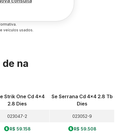
Nova consulta
ormativa.
e veículos usados.
s de
na
e Strik One Cd 4x4
Se Serrana Cd 4x4 2.8 Tb
2.8 Dies
Dies
023047-2
023052-9
R$ 59.158
R$ 59.508