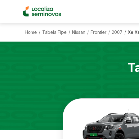
Home
Tabela Fipe
Nissan
Frontier
2007
Xe Xe
/
/
/
/
/
T