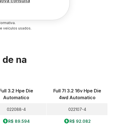
Nova consulta
ormativa.
e veículos usados.
s de
na
Full 3.2 Hpe Die
Full 7l 3.2 16v Hpe Die
Automatico
4wd Automatico
022088-4
022107-4
R$ 89.594
R$ 92.082