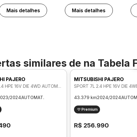
Mais detalhes
Mais detalhes
rtas similares de
na Tabela 
HI PAJERO
MITSUBISHI PAJERO
SPORT 7L 2.4 HPE 16V DIE 4WD AUTOMATICO
023/2024
AUTOMAT.
43.379 km
2024/2024
AUTOM
Premium
.490
R$ 256.990