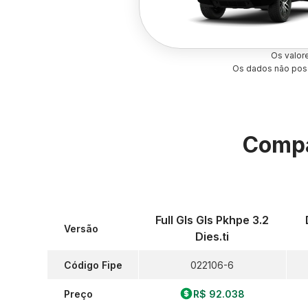
Os valor
Os dados não poss
Compa
Full Gls Gls Pkhpe 3.2
Versão
Dies.ti
Código Fipe
022106-6
Preço
R$ 92.038