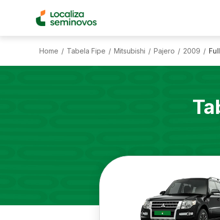
Home
Tabela Fipe
Mitsubishi
Pajero
2009
Ful
/
/
/
/
/
Ta