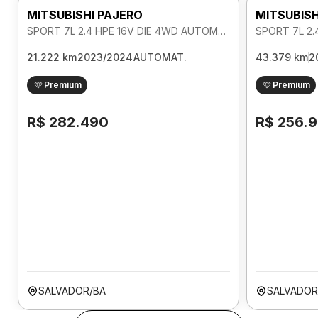
MITSUBISHI PAJERO
MITSUBISH
SPORT 7L 2.4 HPE 16V DIE 4WD AUTOMATICO
21.222 km
2023/2024
AUTOMAT.
43.379 km
2
Premium
Premium
R$ 282.490
R$ 256.
SALVADOR/BA
SALVADOR