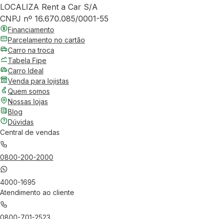
LOCALIZA Rent a Car S/A
CNPJ nº 16.670.085/0001-55
Financiamento
Parcelamento no cartão
Carro na troca
Tabela Fipe
Carro Ideal
Venda para lojistas
Quem somos
Nossas lojas
Blog
Dúvidas
Central de vendas
0800-200-2000
4000-1695
Atendimento ao cliente
0800-701-2523