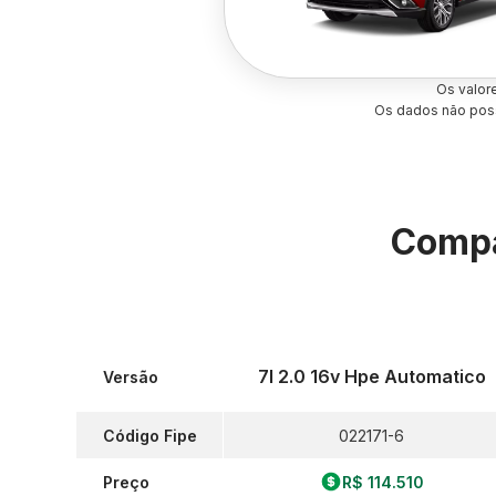
Os valor
Os dados não poss
Compa
7l 2.0 16v Hpe Automatico
Versão
Código Fipe
022171-6
Preço
R$ 114.510