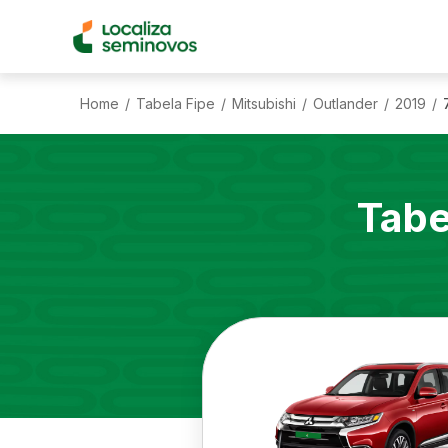
Home
Tabela Fipe
Mitsubishi
Outlander
2019
/
/
/
/
/
Tabe