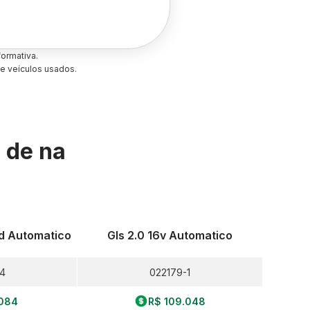
ormativa.
e veículos usados.
s de
na
wd Automatico
Gls 2.0 16v Automatico
4
022179-1
.084
R$ 109.048