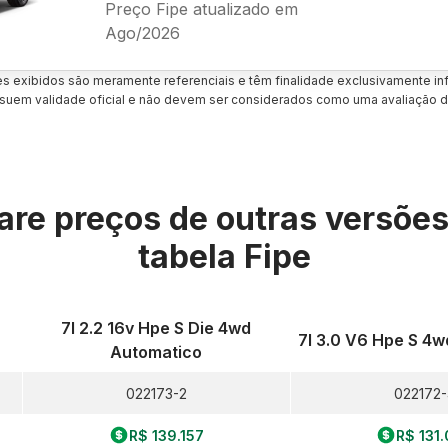
Preço Fipe atualizado em
Ago/2026
es exibidos são meramente referenciais e têm finalidade exclusivamente inf
uem validade oficial e não devem ser considerados como uma avaliação d
re preços de outras versõe
tabela Fipe
7l 2.2 16v Hpe S Die 4wd
7l 3.0 V6 Hpe S 4
Automatico
022173-2
022172-
R$ 139.157
R$ 131