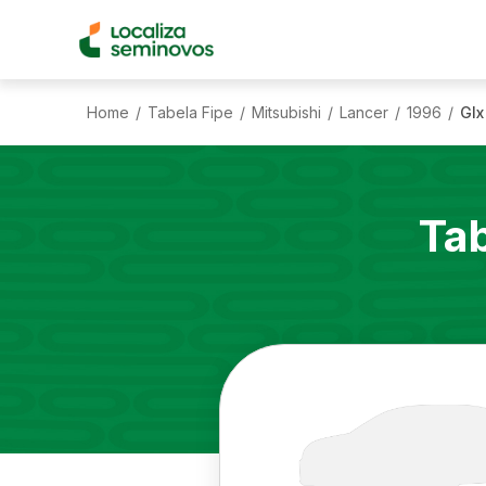
Home
Tabela Fipe
Mitsubishi
Lancer
1996
Glx
/
/
/
/
/
Ta