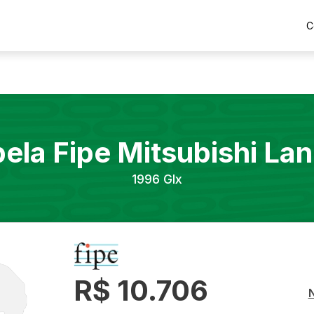
C
bela Fipe
Mitsubishi
Lan
1996
Glx
R$ 10.706