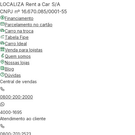
LOCALIZA Rent a Car S/A
CNPJ nº 16.670.085/0001-55
Financiamento
Parcelamento no cartão
Carro na troca
Tabela Fipe
Carro Ideal
Venda para lojistas
Quem somos
Nossas lojas
Blog
Dúvidas
Central de vendas
0800-200-2000
4000-1695
Atendimento ao cliente
0800-701-2523