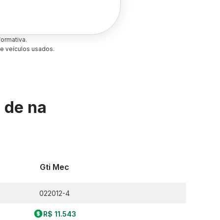
ormativa.
e veículos usados.
s de
na
Gti Mec
022012-4
R$ 11.543