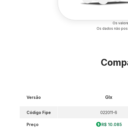
Os valor
Os dados não poss
Compa
Glx
Versão
Código Fipe
022011-6
Preço
R$ 10.085