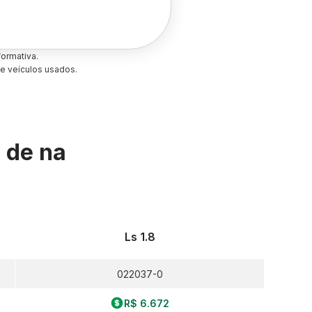
ormativa.
e veículos usados.
s de
na
Ls 1.8
022037-0
R$ 6.672