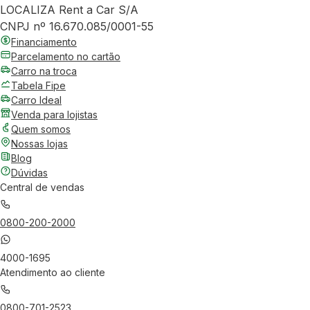
LOCALIZA Rent a Car S/A
CNPJ nº 16.670.085/0001-55
Financiamento
Parcelamento no cartão
Carro na troca
Tabela Fipe
Carro Ideal
Venda para lojistas
Quem somos
Nossas lojas
Blog
Dúvidas
Central de vendas
0800-200-2000
4000-1695
Atendimento ao cliente
0800-701-2523