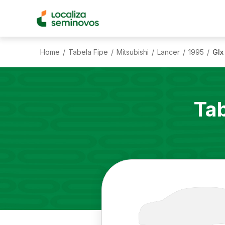
Home
Tabela Fipe
Mitsubishi
Lancer
1995
Glx
/
/
/
/
/
Ta