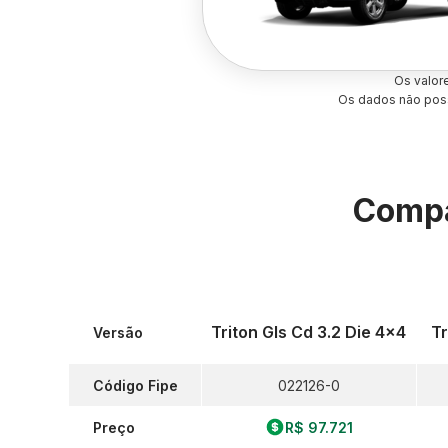
Os valor
Os dados não poss
Compa
Triton Gls Cd 3.2 Die 4x4
Tr
Versão
Código Fipe
022126-0
Preço
R$ 97.721