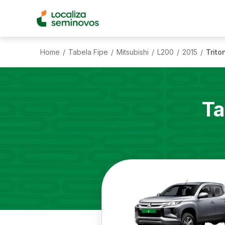
Home
Tabela Fipe
Mitsubishi
L200
2015
Trito
/
/
/
/
/
Ta