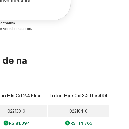
Nova consulta
ormativa.
e veículos usados.
s de
na
ton Hls Cd 2.4 Flex
Triton Hpe Cd 3.2 Die 4x4
022130-9
022104-0
R$ 81.094
R$ 114.765