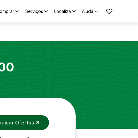
omprar
Serviços
Localiza
Ajuda
00
quisar Ofertas