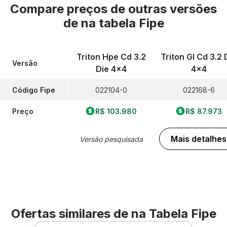
Compare preços de outras versões
de
na tabela Fipe
Triton Hpe Cd 3.2
Triton Gl Cd 3.2 
Versão
Die 4x4
4x4
Código Fipe
022104-0
022168-6
Preço
R$ 103.980
R$ 87.973
Mais detalhes
Versão pesquisada
Ofertas similares de
na Tabela Fipe