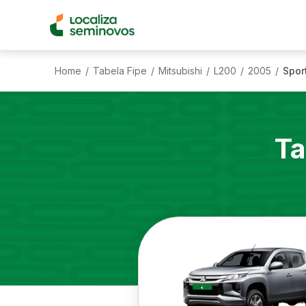
Home
Tabela Fipe
Mitsubishi
L200
2005
Spor
/
/
/
/
/
Ta