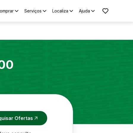
omprar
Serviços
Localiza
Ajuda
00
quisar Ofertas