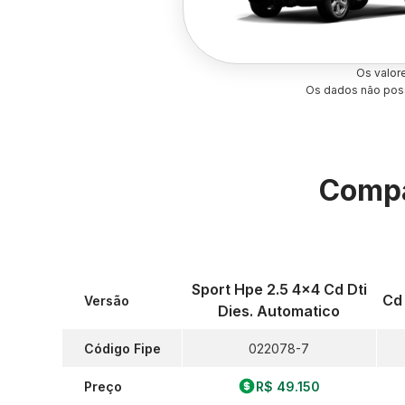
Os valor
Os dados não poss
Compa
Sport Hpe 2.5 4x4 Cd Dti
Cd
Versão
Dies. Automatico
Código Fipe
022078-7
Preço
R$ 49.150