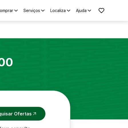
omprar
Serviços
Localiza
Ajuda
00
quisar Ofertas