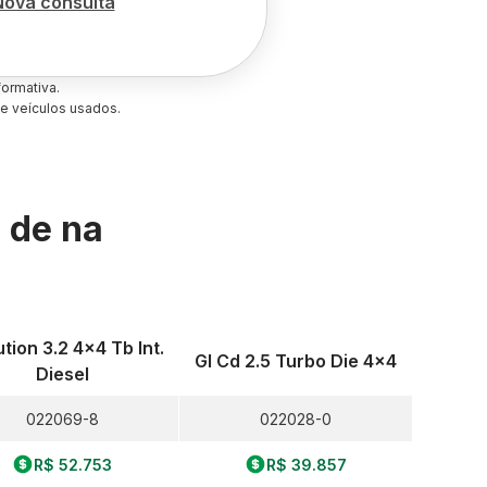
Nova consulta
ormativa.
e veículos usados.
s de
na
ution 3.2 4x4 Tb Int.
Gl Cd 2.5 Turbo Die 4x4
Diesel
022069-8
022028-0
R$ 52.753
R$ 39.857