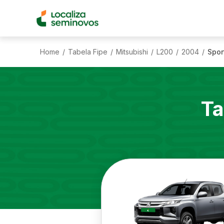
Home
Tabela Fipe
Mitsubishi
L200
2004
Spor
/
/
/
/
/
Ta