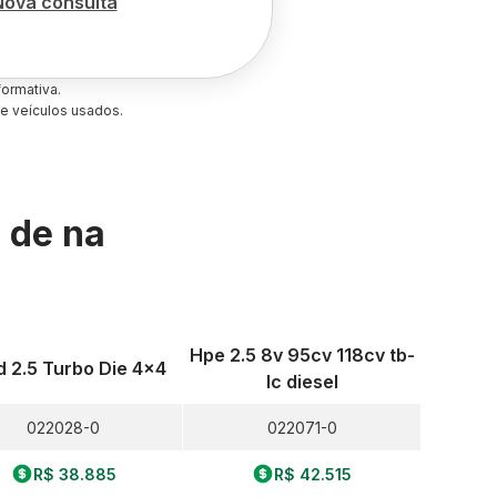
Nova consulta
ormativa.
e veículos usados.
s de
na
Hpe 2.5 8v 95cv 118cv tb-
d 2.5 Turbo Die 4x4
Ic diesel
022028-0
022071-0
R$ 38.885
R$ 42.515