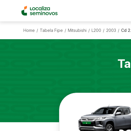
Home
Tabela Fipe
Mitsubishi
L200
2003
Cd 2
/
/
/
/
/
Ta