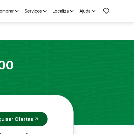
omprar
Serviços
Localiza
Ajuda
00
quisar Ofertas