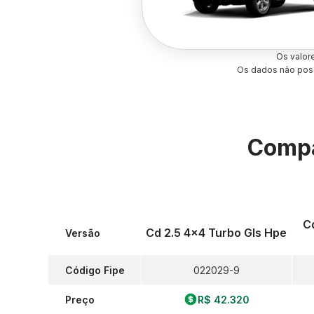
Os valor
Os dados não poss
Compa
C
Cd 2.5 4x4 Turbo Gls Hpe
Versão
Código Fipe
022029-9
Preço
R$ 42.320