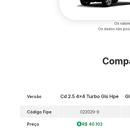
Os valor
Os dados não poss
Compa
Cd 2.5 4x4 Turbo Gls Hpe
Gl
Versão
Código Fipe
022029-9
Preço
R$ 40.102