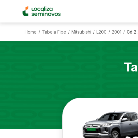
Home
Tabela Fipe
Mitsubishi
L200
2001
Cd 2
/
/
/
/
/
Ta