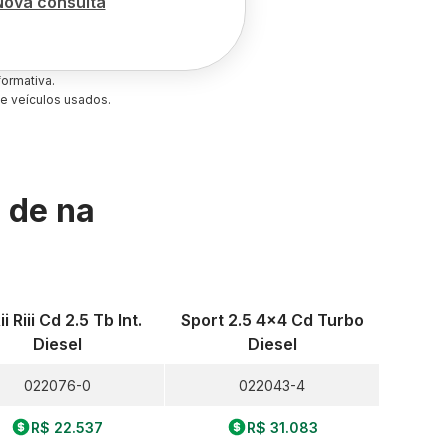
Nova consulta
ormativa.
e veículos usados.
s de
na
ii Riii Cd 2.5 Tb Int.
Sport 2.5 4x4 Cd Turbo
Diesel
Diesel
022076-0
022043-4
R$ 22.537
R$ 31.083