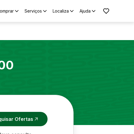
omprar
Serviços
Localiza
Ajuda
00
quisar Ofertas