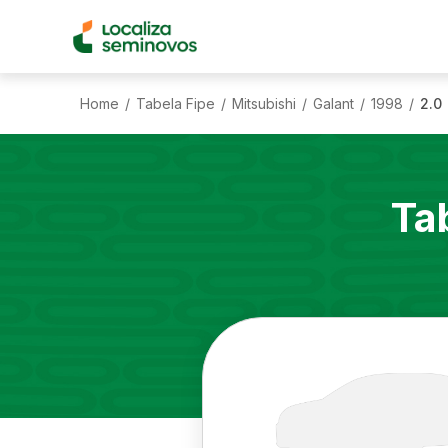
Home
Tabela Fipe
Mitsubishi
Galant
1998
2.0
/
/
/
/
/
Ta