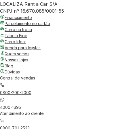
LOCALIZA Rent a Car S/A
CNPJ nº 16.670.085/0001-55
Financiamento
Parcelamento no cartão
Carro na troca
Tabela Fipe
Carro Ideal
Venda para lojistas
Quem somos
Nossas lojas
Blog
Dúvidas
Central de vendas
0800-200-2000
4000-1695
Atendimento ao cliente
0800-701-2523