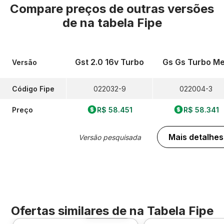
Compare preços de outras versões
de
na tabela Fipe
Gst 2.0 16v Turbo
Gs Gs Turbo M
Versão
Código Fipe
022032-9
022004-3
Preço
R$ 58.451
R$ 58.341
Mais detalhes
Versão pesquisada
Ofertas similares de
na Tabela Fipe
Foto 360º