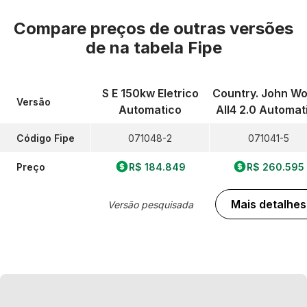
Compare preços de outras versões
de
na tabela Fipe
S E 150kw Eletrico
Country. John W
Versão
Automatico
All4 2.0 Automat
Código Fipe
071048-2
071041-5
Preço
R$ 184.849
R$ 260.595
Mais detalhes
Versão pesquisada