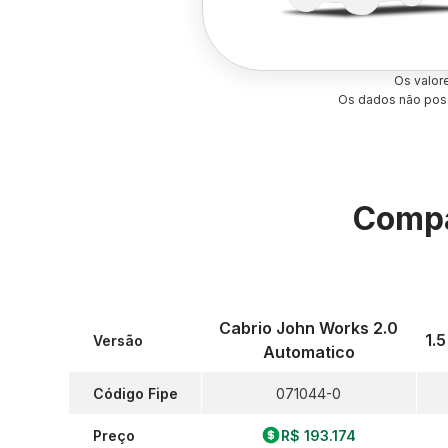
Os valor
Os dados não poss
Compa
Cabrio John Works 2.0
1.
Versão
Automatico
Código Fipe
071044-0
Preço
R$ 193.174