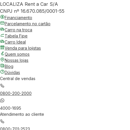
LOCALIZA Rent a Car S/A
CNPJ nº 16.670.085/0001-55
Financiamento
Parcelamento no cartão
Carro na troca
Tabela Fipe
Carro Ideal
Venda para lojistas
Quem somos
Nossas lojas
Blog
Dúvidas
Central de vendas
0800-200-2000
4000-1695
Atendimento ao cliente
0800-701-2523