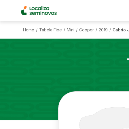
Home
Tabela Fipe
Mini
Cooper
2019
Cabrio 
/
/
/
/
/