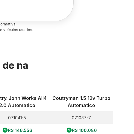
ormativa.
e veículos usados.
s de
na
ry. John Works All4
Coutryman 1.5 12v Turbo
2.0 Automatico
Automatico
071041-5
071037-7
R$ 146.556
R$ 100.086