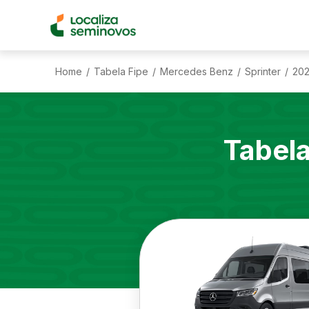
Home
Tabela Fipe
Mercedes Benz
Sprinter
20
/
/
/
/
Tabel