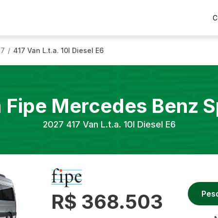
C
27
417 Van L.t.a. 10l Diesel E6
/
a Fipe
Mercedes Benz
S
2027
417 Van L.t.a. 10l Diesel E6
Pes
R$ 368.503