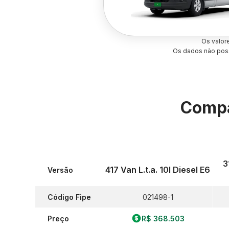
Os valor
Os dados não poss
Compa
3
417 Van L.t.a. 10l Diesel E6
Versão
Código Fipe
021498-1
Preço
R$ 368.503