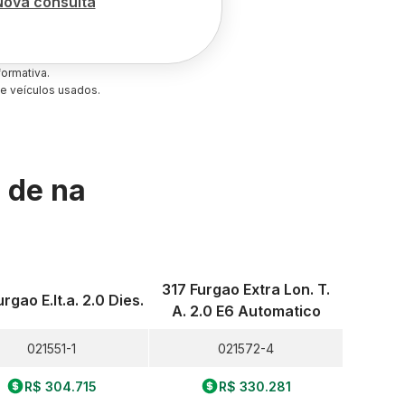
Nova consulta
ormativa.
e veículos usados.
s de
na
317 Furgao Extra Lon. T.
rgao E.lt.a. 2.0 Dies.
A. 2.0 E6 Automatico
021551-1
021572-4
R$ 304.715
R$ 330.281