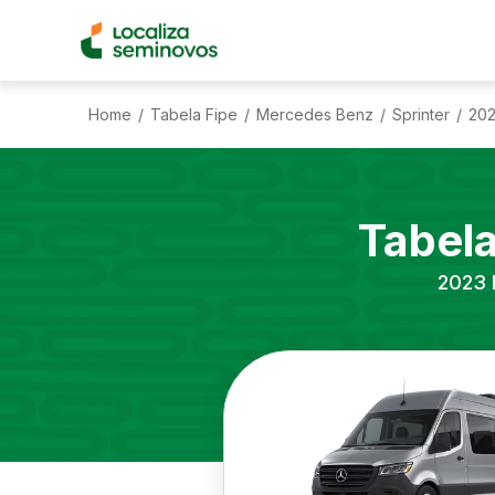
Home
Tabela Fipe
Mercedes Benz
Sprinter
20
/
/
/
/
Tabel
2023