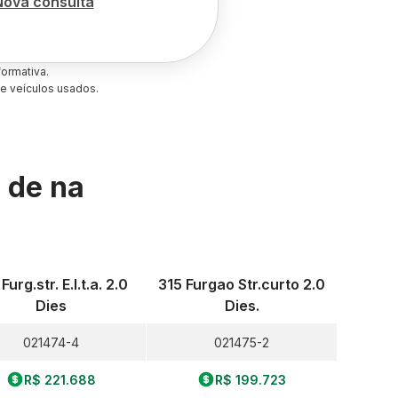
Nova consulta
ormativa.
e veículos usados.
s de
na
Furg.str. E.l.t.a. 2.0
315 Furgao Str.curto 2.0
Dies
Dies.
021474-4
021475-2
R$ 221.688
R$ 199.723