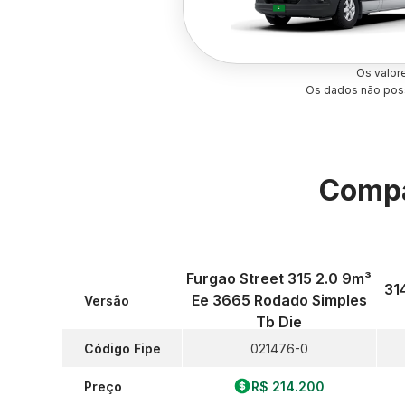
Os valor
Os dados não poss
Compa
Furgao Street 315 2.0 9m³
314
Ee 3665 Rodado Simples
Versão
Tb Die
Código Fipe
021476-0
Preço
R$ 214.200