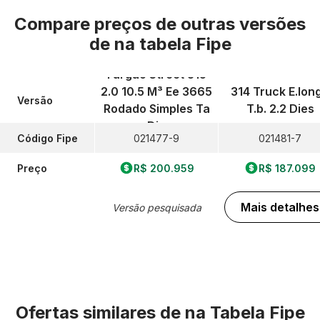
Compare preços de outras versões
de
na tabela Fipe
Furgao Street 315
2.0 10.5 M³ Ee 3665
314 Truck E.lon
Versão
Rodado Simples Ta
T.b. 2.2 Dies
Die
Código Fipe
021477-9
021481-7
Preço
R$ 200.959
R$ 187.099
Mais detalhes
Versão pesquisada
Ofertas similares de
na Tabela Fipe