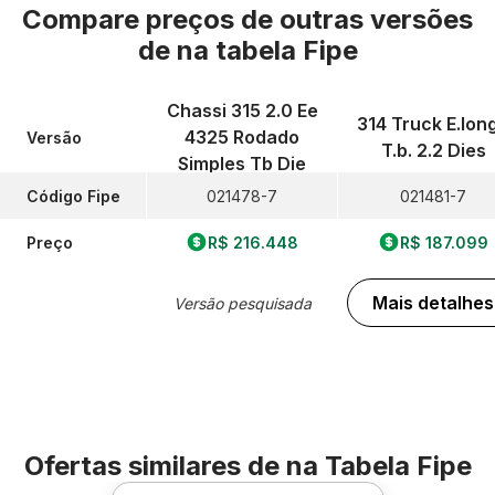
Compare preços de outras versões
de
na tabela Fipe
Chassi 315 2.0 Ee
314 Truck E.lon
4325 Rodado
Versão
T.b. 2.2 Dies
Simples Tb Die
Código Fipe
021478-7
021481-7
Preço
R$ 216.448
R$ 187.099
Mais detalhes
Versão pesquisada
Ofertas similares de
na Tabela Fipe