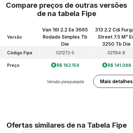
Compare preços de outras versões
de
na tabela Fipe
Van 16l 2.2 Ee 3665
313 2.2 Cdi Furg
Rodado Simples Tb
Street 7.5 M³ E
Versão
Die
3250 Tb Die
Código Fipe
021272-5
021164-8
Preço
R$ 162.154
R$ 141.088
Mais detalhes
Versão pesquisada
Ofertas similares de
na Tabela Fipe