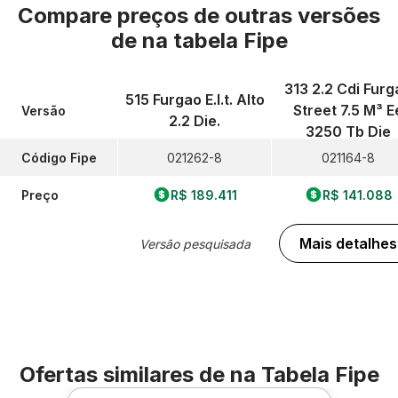
Compare preços de outras versões
de
na tabela Fipe
313 2.2 Cdi Furg
515 Furgao E.l.t. Alto
Street 7.5 M³ E
Versão
2.2 Die.
3250 Tb Die
Código Fipe
021262-8
021164-8
Preço
R$ 189.411
R$ 141.088
Mais detalhes
Versão pesquisada
Ofertas similares de
na Tabela Fipe