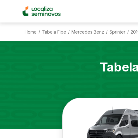
Home
Tabela Fipe
Mercedes Benz
Sprinter
201
/
/
/
/
Tabel