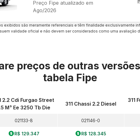
Preço Fipe atualizado em
Ago/2026
es exibidos são meramente referenciais e têm finalidade exclusivamente inf
uem validade oficial e não devem ser considerados como uma avaliação d
re preços de outras versõe
tabela Fipe
1 2.2 Cdi Furgao Street
311 F
311 Chassi 2.2 Diesel
.5 M³ Ee 3250 Tb Die
021133-8
021146-0
R$ 129.347
R$ 128.345