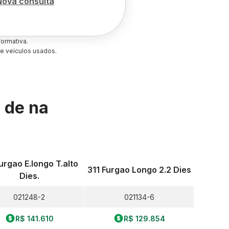
Nova consulta
ormativa.
e veículos usados.
s de
na
urgao E.longo T.alto
311 Furgao Longo 2.2 Dies
Dies.
021248-2
021134-6
R$ 141.610
R$ 129.854