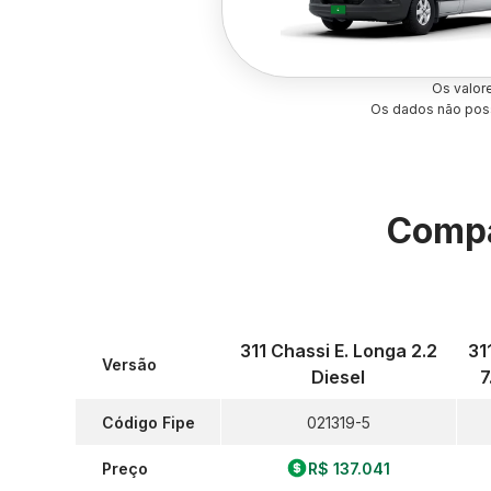
Os valor
Os dados não poss
Compa
311 Chassi E. Longa 2.2
31
Versão
Diesel
7
Código Fipe
021319-5
Preço
R$ 137.041