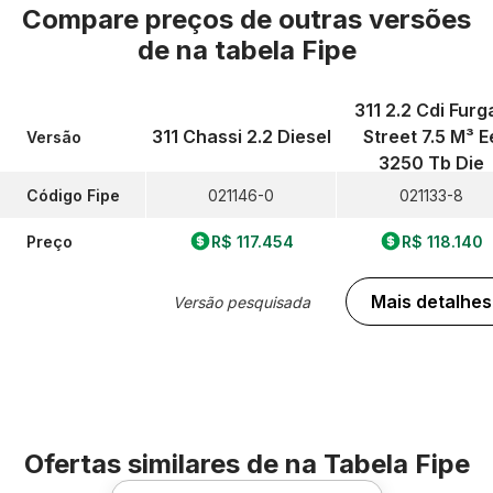
Compare preços de outras versões
de
na tabela Fipe
311 2.2 Cdi Furg
311 Chassi 2.2 Diesel
Street 7.5 M³ E
Versão
3250 Tb Die
Código Fipe
021146-0
021133-8
Preço
R$ 117.454
R$ 118.140
Mais detalhes
Versão pesquisada
Ofertas similares de
na Tabela Fipe