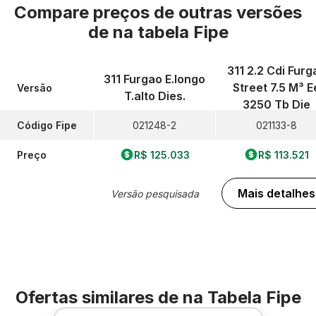
Compare preços de outras versões
de
na tabela Fipe
311 2.2 Cdi Furg
311 Furgao E.longo
Street 7.5 M³ E
Versão
T.alto Dies.
3250 Tb Die
Código Fipe
021248-2
021133-8
Preço
R$ 125.033
R$ 113.521
Mais detalhes
Versão pesquisada
Ofertas similares de
na Tabela Fipe