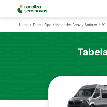
Home
Tabela Fipe
Mercedes Benz
Sprinter
201
/
/
/
/
Tabel