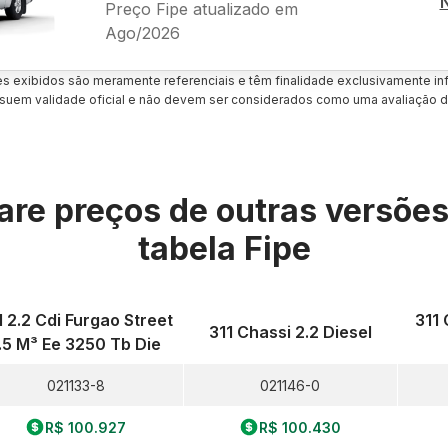
Preço Fipe atualizado em
Ago/2026
es exibidos são meramente referenciais e têm finalidade exclusivamente inf
uem validade oficial e não devem ser considerados como uma avaliação d
re preços de outras versõe
tabela Fipe
1 2.2 Cdi Furgao Street
311 
311 Chassi 2.2 Diesel
.5 M³ Ee 3250 Tb Die
021133-8
021146-0
R$ 100.927
R$ 100.430