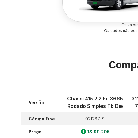
Os valor
Os dados não poss
Compa
Chassi 415 2.2 Ee 3665
31
Versão
Rodado Simples Tb Die
7
Código Fipe
021267-9
Preço
R$ 99.205