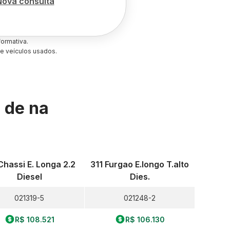
Nova consulta
ormativa.
e veículos usados.
s de
na
Chassi E. Longa 2.2
311 Furgao E.longo T.alto
Diesel
Dies.
021319-5
021248-2
R$ 108.521
R$ 106.130