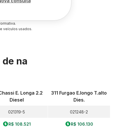
Nova consulta
ormativa.
e veículos usados.
s de
na
Chassi E. Longa 2.2
311 Furgao E.longo T.alto
Diesel
Dies.
021319-5
021248-2
R$ 108.521
R$ 106.130