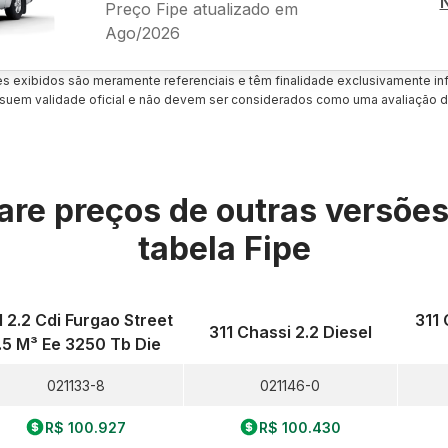
Preço Fipe atualizado em
Ago/2026
es exibidos são meramente referenciais e têm finalidade exclusivamente inf
uem validade oficial e não devem ser considerados como uma avaliação d
re preços de outras versõe
tabela Fipe
1 2.2 Cdi Furgao Street
311 
311 Chassi 2.2 Diesel
.5 M³ Ee 3250 Tb Die
021133-8
021146-0
R$ 100.927
R$ 100.430