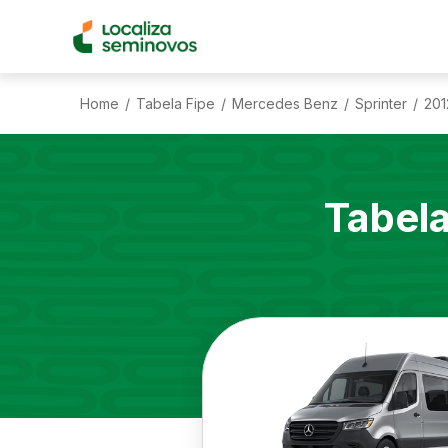
Home
Tabela Fipe
Mercedes Benz
Sprinter
201
/
/
/
/
Tabel